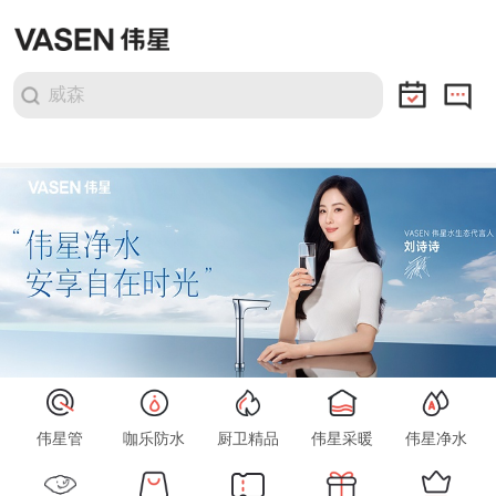
下拉刷新
威森
伟星管
咖乐防水
厨卫精品
伟星采暖
伟星净水